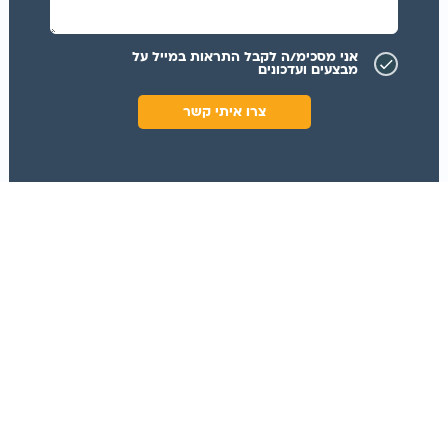
אני מסכימ/ה לקבל התראות במייל על
מבצעים ועדכונים
צרו איתי קשר
השירותים שלנו
אודות
APT CRM
אודות
טלסנטר
הלקוחות