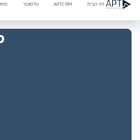
דף הבית
APTCRM
טלסנטר
ממשק
ס