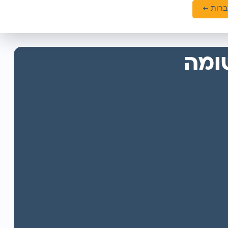
רות ←
ומה