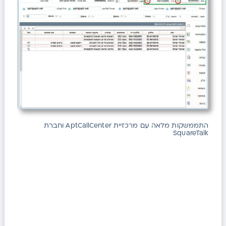
התממשקות מלאה עם מרכזיית AptCallCenter וחברת
SquareTalk