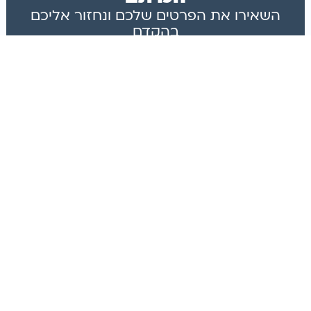
השאירו את הפרטים שלכם ונחזור אליכם
בהקדם
אני מסכימ/ה לקבל התראות במייל על
מבצעים ועדכונים
צרו איתי קשר